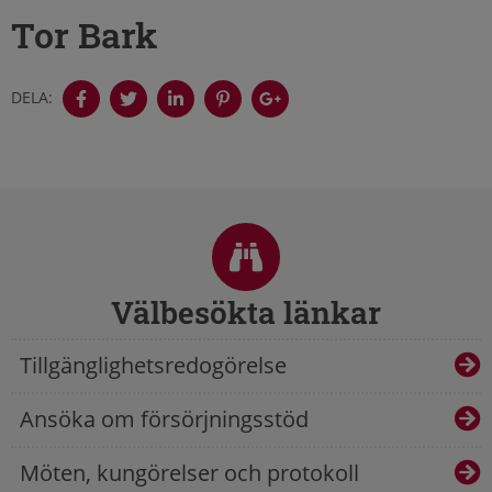
Tor Bark
DELA:
Sidfot
Välbesökta länkar
Tillgänglighetsredogörelse
Ansöka om försörjningsstöd
Möten, kungörelser och protokoll