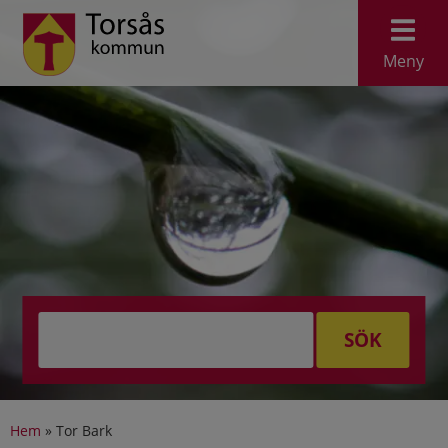
Meny
SÖK
Hem
»
Tor Bark