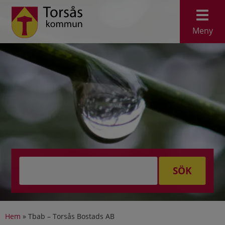
Meny
SÖK
Hem
»
Tbab – Torsås Bostads AB