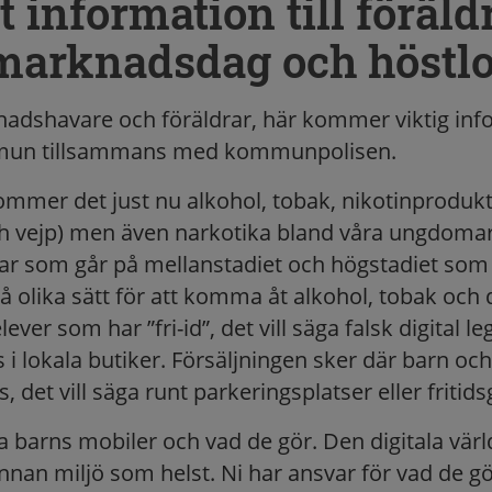
t information till föräld
 marknadsdag och höstlo
dnadshavare och föräldrar, här kommer viktig inf
mun tillsammans med kommunpolisen.
ommer det just nu alkohol, tobak, nikotinprodukt
ch vejp) men även narkotika bland våra ungdomar.
 som går på mellanstadiet och högstadiet som 
 olika sätt för att komma åt alkohol, tobak och 
ever som har ”fri-id”, det vill säga falsk digital l
i lokala butiker. Försäljningen sker där barn o
s, det vill säga runt parkeringsplatser eller fritid
a barns mobiler och vad de gör. Den digitala värl
nnan miljö som helst. Ni har ansvar för vad de gö