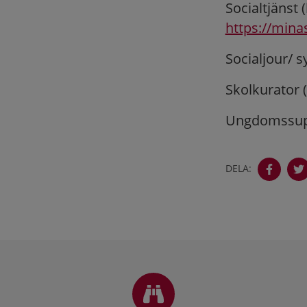
Socialtjänst (
https://mina
Socialjour/ s
Skolkurator 
Ungdomssuppo
DELA:
Sidfot