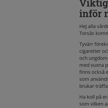
Viktig
inför
Hej alla vår
Torsås kom
Tyvärr förek
cigaretter o
och ungdomar
med vuxna på
finns också el
som används 
brukar träffa
Ha koll på er
som vilken a