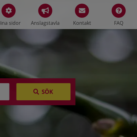
ina sidor
Anslagstavla
Kontakt
FAQ
SÖK