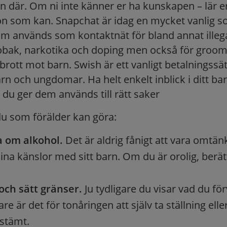
n där. Om ni inte känner er ha kunskapen – lär er 
on som kan. Snapchat är idag en mycket vanlig so
 används som kontaktnät för bland annat illegal
tobak, narkotika och doping men också för groo
rott mot barn. Swish är ett vanligt betalningssätt
arn och ungdomar. Ha helt enkelt inblick i ditt b
 du ger dem används till rätt saker
du som förälder kan göra:
a om alkohol.
Det är aldrig fånigt att vara omtän
ina känslor med sitt barn. Om du är orolig, berät
 och sätt gränser.
Ju tydligare du visar vad du för
re är det för tonåringen att själv ta ställning ell
stämt.