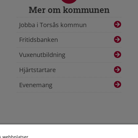
Mer om kommunen
Jobba i Torsås kommun
Fritidsbanken
Vuxenutbildning
Hjärtstartare
Evenemang
s webbplatser