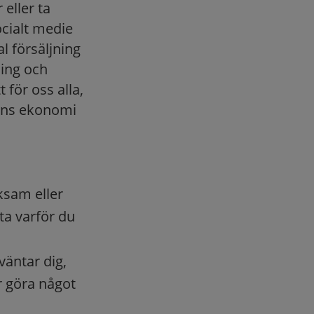
eller ta
cialt medie
 försäljning
ming och
 för oss alla,
arns ekonomi
ksam eller
ta varför du
väntar dig,
er göra något