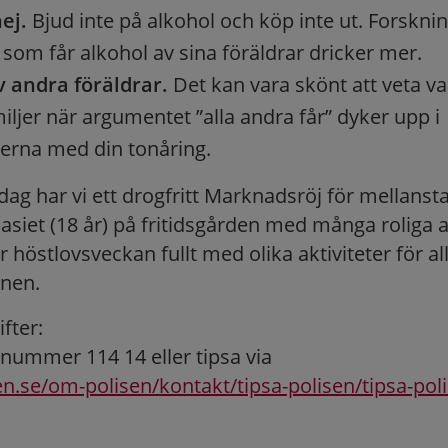
ej.
Bjud inte på alkohol och köp inte ut. Forsknin
 som får alkohol av sina föräldrar dricker mer.
v andra föräldrar.
Det kan vara skönt att veta v
iljer när argumentet ”alla andra får” dyker upp i
erna med din tonåring.
ag har vi ett drogfritt Marknadsröj för mellanstad
siet (18 år) på fritidsgården med många roliga ak
r höstlovsveckan fullt med olika aktiviteter för al
nen.
fter:
onnummer 114 14 eller tipsa via
en.se/om-polisen/kontakt/tipsa-polisen/tipsa-poli