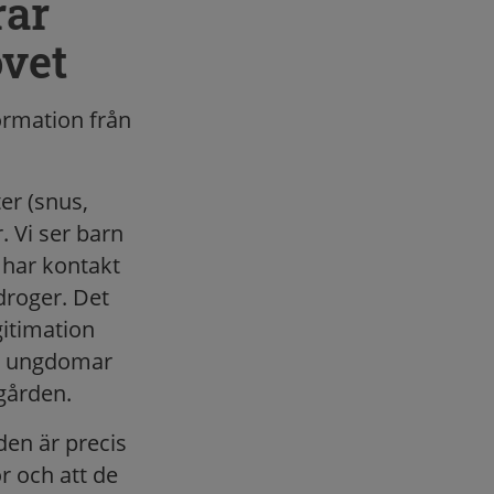
rar
vet
ormation från
er (snus,
 Vi ser barn
har kontakt
droger. Det
egitimation
ch ungdomar
sgården.
den är precis
r och att de