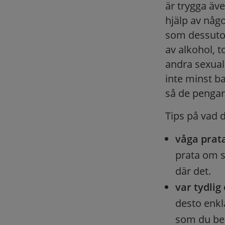
är trygga äve
hjälp av någ
som dessutom
av alkohol, 
andra sexualb
inte minst b
så de pengar
Tips på vad 
våga prat
prata om s
där det.
var tydlig
desto enkla
som du be