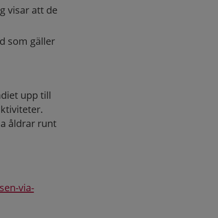
g visar att de
ad som gäller
iet upp till
tiviteter.
la åldrar runt
sen-via-