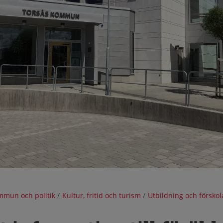
mun och politik
/
Kultur, fritid och turism
/
Utbildning och förskol