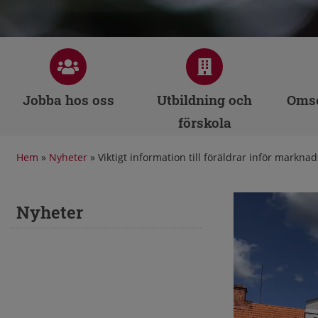
Jobba hos oss
Utbildning och
Omso
förskola
Hem
»
Nyheter
»
Viktigt information till föräldrar inför markna
Nyheter