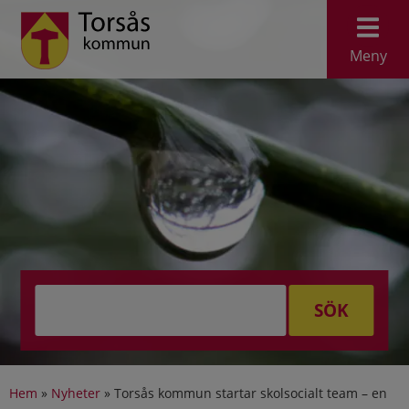
Meny
SÖK
Hem
»
Nyheter
»
Torsås kommun startar skolsocialt team – en