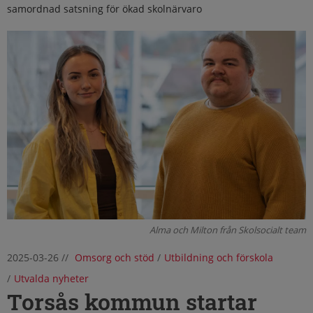
samordnad satsning för ökad skolnärvaro
Alma och Milton från Skolsocialt team
2025-03-26
//
Omsorg och stöd
/
Utbildning och förskola
/
Utvalda nyheter
Torsås kommun startar