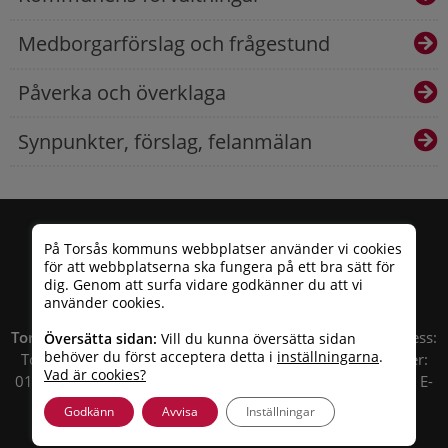
Medborgarförslag och frågestund
Påverka och överklaga
Synpunkter, förslag, felanmälan
På Torsås kommuns webbplatser använder vi cookies
för att webbplatserna ska fungera på ett bra sätt för
dig. Genom att surfa vidare godkänner du att vi
använder cookies.
Torsås kommun
| Besöksadress: Allfargatan 26 | Postadress:
Översätta sidan:
Vill du kunna översätta sidan
behöver du först acceptera detta i
inställningarna
.
Torsås kommun, Box 503, 385 25 Torsås Telefonnummer:
Vad är cookies?
010 – 35 33 100 | Organisationsnummer: 212000-0696 | E-
post:
info@torsas.se
|
Tillgänglighetsredogörelse
Godkänn
Avvisa
Inställningar