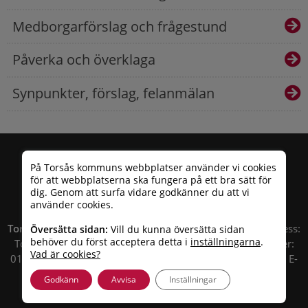
Medborgarförslag och frågestund
Påverka och överklaga
Synpunkter, förslag, felanmälan
På Torsås kommuns webbplatser använder vi cookies
för att webbplatserna ska fungera på ett bra sätt för
dig. Genom att surfa vidare godkänner du att vi
använder cookies.
Torsås kommun
| Besöksadress: Allfargatan 26 | Postadress:
Översätta sidan:
Vill du kunna översätta sidan
behöver du först acceptera detta i
inställningarna
.
Torsås kommun, Box 503, 385 25 Torsås Telefonnummer:
Vad är cookies?
010 – 35 33 100 | Organisationsnummer: 212000-0696 | E-
post:
info@torsas.se
|
Tillgänglighetsredogörelse
Godkänn
Avvisa
Inställningar