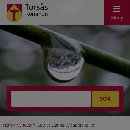
Meny
SÖK
Hem
»
Nyheter
»
Vattnet stängs av i sporthallen