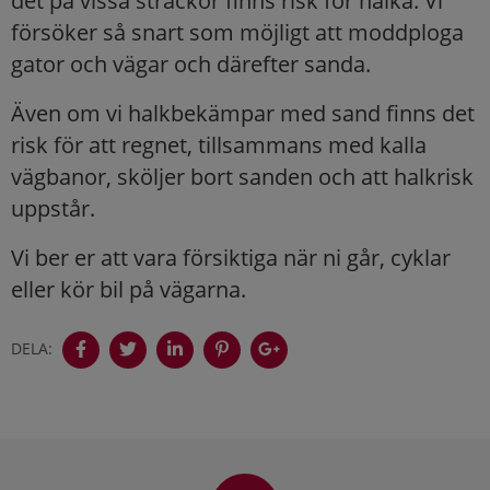
det på vissa sträckor finns risk för halka. Vi
försöker så snart som möjligt att moddploga
gator och vägar och därefter sanda.
Även om vi halkbekämpar med sand finns det
risk för att regnet, tillsammans med kalla
vägbanor, sköljer bort sanden och att halkrisk
uppstår.
Vi ber er att vara försiktiga när ni går, cyklar
eller kör bil på vägarna.
DELA:
Sidfot