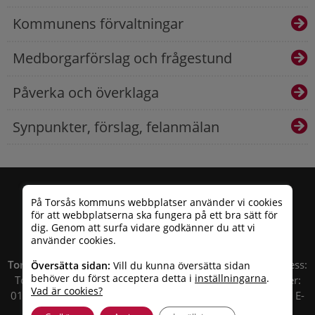
Kommunens förvaltningar
Medborgarförslag och frågestund
Påverka och överklaga
Synpunkter, förslag, felanmälan
På Torsås kommuns webbplatser använder vi cookies
för att webbplatserna ska fungera på ett bra sätt för
dig. Genom att surfa vidare godkänner du att vi
använder cookies.
Torsås kommun
| Besöksadress: Allfargatan 26 | Postadress:
Översätta sidan:
Vill du kunna översätta sidan
behöver du först acceptera detta i
inställningarna
.
Torsås kommun, Box 503, 385 25 Torsås Telefonnummer:
Vad är cookies?
010 – 35 33 100 | Organisationsnummer: 212000-0696 | E-
post:
info@torsas.se
|
Tillgänglighetsredogörelse