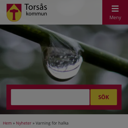
Meny
SÖK
Hem
»
Nyheter
»
Varning för halka