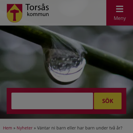
Meny
SÖK
Hem
»
Nyheter
»
Väntar ni barn eller har barn under två år?