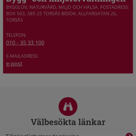
BYGGLOV, NATURVÅRD, MILJÖ OCH HÄLSA. POSTADRESS:
BOX 503, 385 25 TORSÅS BESÖK: ALLFARGATAN 26,
TORSÅS
010 - 35 33 100
e-post
Sidfot
Välbesökta länkar