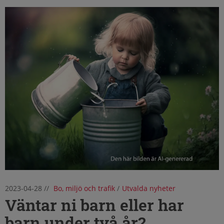
2023-04-28
//
Bo, miljö och trafik
/
Utvalda nyheter
Väntar ni barn eller har
barn under två år?