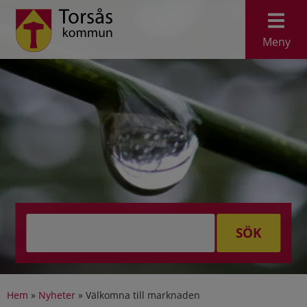
Meny
SÖK
Hem
»
Nyheter
»
Välkomna till marknaden