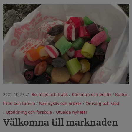
2021-10-25
//
Bo, miljö och trafik
/
Kommun och politik
/
Kultur,
fritid och turism
/
Näringsliv och arbete
/
Omsorg och stöd
/
Utbildning och förskola
/
Utvalda nyheter
Välkomna till marknaden