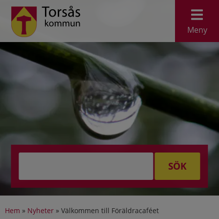
Meny
SÖK
Hem
»
Nyheter
»
Välkommen till Föräldracaféet