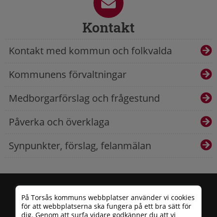
Kontakt
Kontakt med kommun och folkvalda
Kommunens förvaltningar
Medborgarförslag och frågestund
Påverka och överklaga
Synpunkter, förslag, felanmälan
På Torsås kommuns webbplatser använder vi cookies
för att webbplatserna ska fungera på ett bra sätt för
dig. Genom att surfa vidare godkänner du att vi