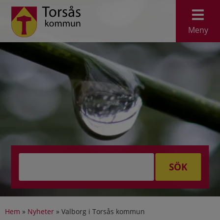
Meny
SÖK
Hem
»
Nyheter
»
Valborg i Torsås kommun