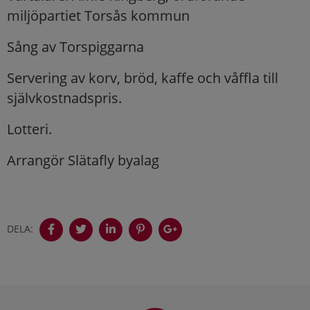
miljöpartiet Torsås kommun
Sång av Torspiggarna
Servering av korv, bröd, kaffe och våffla till
självkostnadspris.
Lotteri.
Arrangör Slätafly byalag
DELA:
Sidfot