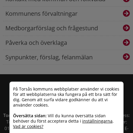
Kommunens förvaltningar
Medborgarförslag och frågestund
Påverka och överklaga
Synpunkter, förslag, felanmälan
På Torsås kommuns webbplatser använder vi cookies
för att webbplatserna ska fungera på ett bra sätt för
dig. Genom att surfa vidare godkänner du att vi
använder cookies.
Torsås kommun
| Besöksadress: Allfargatan 26 | Postadress:
Översätta sidan:
Vill du kunna översätta sidan
behöver du först acceptera detta i
inställningarna
.
Torsås kommun, Box 503, 385 25 Torsås Telefonnummer:
Vad är cookies?
010 – 35 33 100 | Organisationsnummer: 212000-0696 | E-