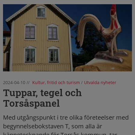
2024-04-10
//
Kultur, fritid och turism
/
Utvalda nyheter
Tuppar, tegel och
Torsåspanel
Med utgångspunkt i tre olika företeelser med
begynnelsebokstaven T, som alla är
kännetecknande för Torsås kommun, tar