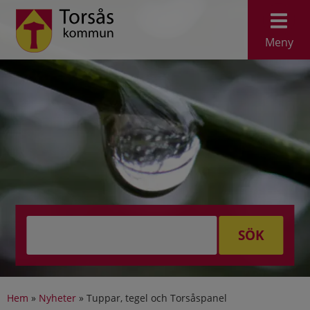
Meny
SÖK
Hem
»
Nyheter
»
Tuppar, tegel och Torsåspanel