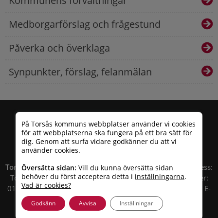
Kommunens förvaltningar
Medborgarförslag och frågestund
Påverka och överklaga
Synpunkter, förslag, felanmälan
På Torsås kommuns webbplatser använder vi cookies
för att webbplatserna ska fungera på ett bra sätt för
dig. Genom att surfa vidare godkänner du att vi
använder cookies.
Torsås kommun
| Besöksadress: Allfargatan 26 | Postadress:
Översätta sidan:
Vill du kunna översätta sidan
behöver du först acceptera detta i
inställningarna
.
Torsås kommun, Box 503, 385 25 Torsås Telefonnummer:
Vad är cookies?
010 – 35 33 100 | Organisationsnummer: 212000-0696 | E-
post:
info@torsas.se
|
Tillgänglighetsredogörelse
Godkänn
Avvisa
Inställningar