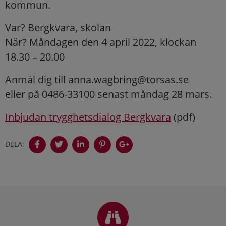
kommun.
Var? Bergkvara, skolan
När? Måndagen den 4 april 2022, klockan
18.30 – 20.00
Anmäl dig till anna.wagbring@torsas.se
eller på 0486-33100 senast måndag 28 mars.
Inbjudan trygghetsdialog Bergkvara
(pdf)
DELA:
Sidfot