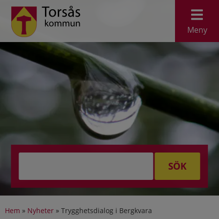
Meny
SÖK
Hem
»
Nyheter
»
Trygghetsdialog i Bergkvara