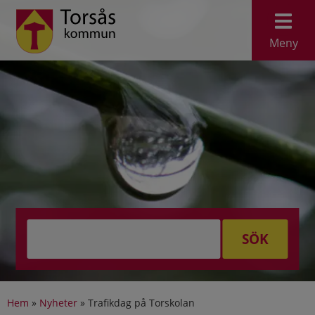
Meny
SÖK
Hem
»
Nyheter
»
Trafikdag på Torskolan