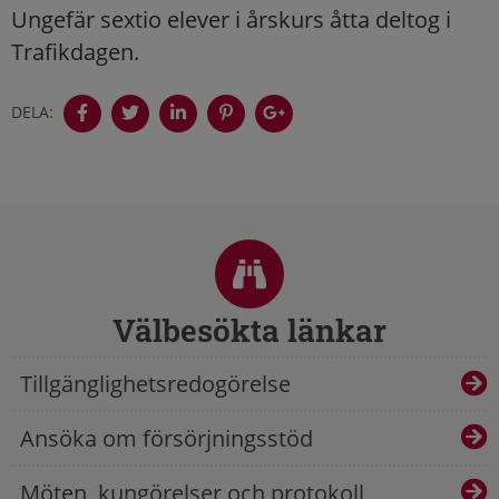
Ungefär sextio elever i årskurs åtta deltog i
Trafikdagen.
DELA:
Sidfot
Välbesökta länkar
Tillgänglighetsredogörelse
Ansöka om försörjningsstöd
Möten, kungörelser och protokoll