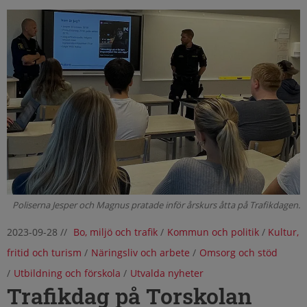
Poliserna Jesper och Magnus pratade inför årskurs åtta på Trafikdagen.
2023-09-28
//
Bo, miljö och trafik
/
Kommun och politik
/
Kultur,
fritid och turism
/
Näringsliv och arbete
/
Omsorg och stöd
/
Utbildning och förskola
/
Utvalda nyheter
Trafikdag på Torskolan