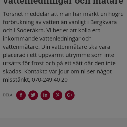
vattenledningar och mätare
Torsnet meddelar att man har märkt en högre
förbrukning av vatten än vanligt i Bergkvara
och i Söderåkra. Vi ber er att kolla era
inkommande vattenledningar och
vattenmätare. Din vattenmätare ska vara
placerad i ett uppvärmt utrymme som inte
utsätts för frost och på ett sätt där den inte
skadas. Kontakta vår jour om ni ser något
misstänkt, 070-249 40 20
DELA:
Sidfot