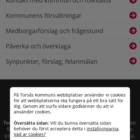
Kontakt med kommun och folkvalda
Kommunens förvaltningar
Medborgarförslag och frågestund
Påverka och överklaga
Synpunkter, förslag, felanmälan
På Torsås kommuns webbplatser använder vi cookies
för att webbplatserna ska fungera på ett bra sätt för
dig. Genom att surfa vidare godkänner du att vi
använder cookies.
Torsås kommun
| Besöksadress: Allfargatan 26 | Postadress:
Översätta sidan:
Vill du kunna översätta sidan
behöver du först acceptera detta i
inställningarna
.
Torsås kommun, Box 503, 385 25 Torsås Telefonnummer:
Vad är cookies?
010 – 35 33 100 | Organisationsnummer: 212000-0696 | E-