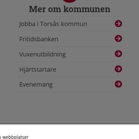
Mer om kommunen
Jobba i Torsås kommun
Fritidsbanken
Vuxenutbildning
Hjärtstartare
Evenemang
s webbplatser