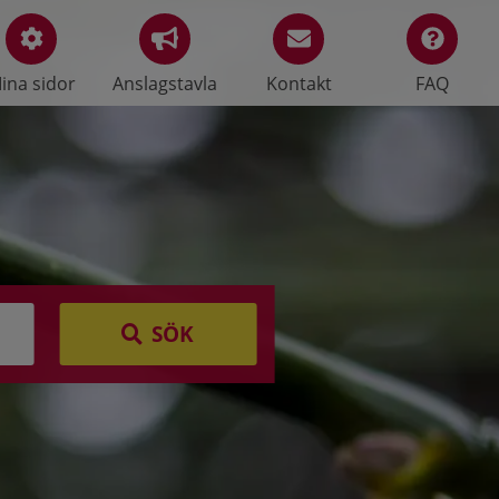
ina sidor
Anslagstavla
Kontakt
FAQ
SÖK