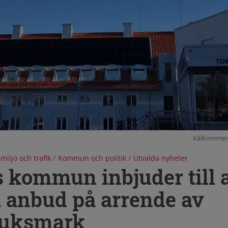
Välkommen 
 miljö och trafik
/
Kommun och politik
/
Utvalda nyheter
 kommun inbjuder till a
 anbud på arrende av
ruksmark