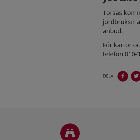
Torsås kommu
jordbruksma
anbud.
För kartor oc
telefon 010-3
DELA:
Sidfot