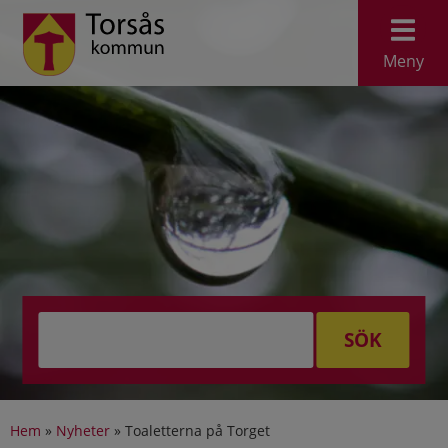
Meny
SÖK
Hem
»
Nyheter
»
Toaletterna på Torget