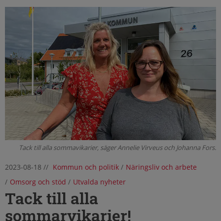
Tack till alla sommavikarier, säger Annelie Virveus och Johanna Fors.
2023-08-18
//
Kommun och politik
/
Näringsliv och arbete
/
Omsorg och stöd
/
Utvalda nyheter
Tack till alla
sommarvikarier!