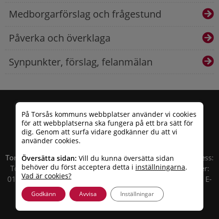
Medborgarförslag och frågestund
Påverka och överklaga
Synpunkter, förslag, felanmälan
På Torsås kommuns webbplatser använder vi cookies
för att webbplatserna ska fungera på ett bra sätt för
dig. Genom att surfa vidare godkänner du att vi
använder cookies.
Torsås kommun
| Besöksadress: Allfargatan 26 | Postadress:
Översätta sidan:
Vill du kunna översätta sidan
behöver du först acceptera detta i
inställningarna
.
Torsås kommun, Box 503, 385 25 Torsås Telefonnummer:
Vad är cookies?
010 – 35 33 100 | Organisationsnummer: 212000-0696 | E-
post:
info@torsas.se
|
Tillgänglighetsredogörelse
Godkänn
Avvisa
Inställningar