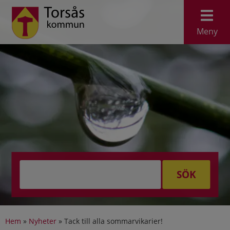
Meny
SÖK
Hem
»
Nyheter
»
Tack till alla sommarvikarier!