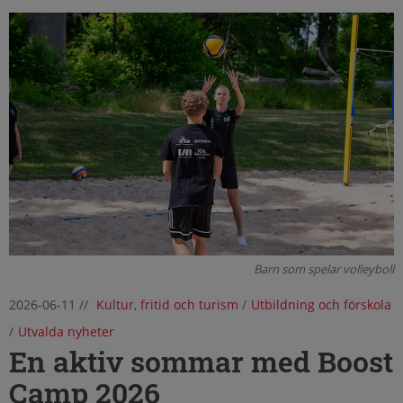
Barn som spelar volleyboll
2026-06-11
//
Kultur, fritid och turism
/
Utbildning och förskola
/
Utvalda nyheter
En aktiv sommar med Boost
Camp 2026