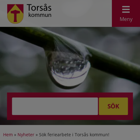
Meny
SÖK
Hem
»
Nyheter
»
Sök feriearbete i Torsås kommun!