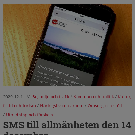
2020-12-11
//
Bo, miljö och trafik
/
Kommun och politik
/
Kultur,
fritid och turism
/
Näringsliv och arbete
/
Omsorg och stöd
/
Utbildning och förskola
SMS till allmänheten den 14