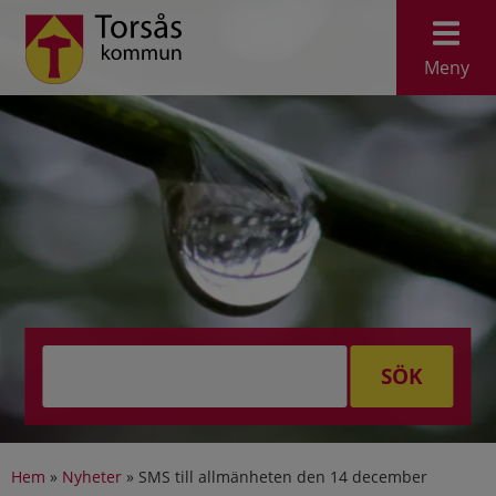
Meny
SÖK
Hem
»
Nyheter
»
SMS till allmänheten den 14 december