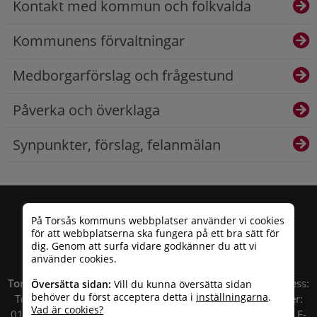
Kontakt med kommun och folkvalda
Kommunens förvaltningar
Medborgarförslag och frågestund
Påverka och överklaga
Synpunkter, förslag, felanmälan
På Torsås kommuns webbplatser använder vi cookies
för att webbplatserna ska fungera på ett bra sätt för
dig. Genom att surfa vidare godkänner du att vi
använder cookies.
Torsås kommun
| Besöksadress: Allfargatan 26 | Postadress:
Översätta sidan:
Vill du kunna översätta sidan
behöver du först acceptera detta i
inställningarna
.
Torsås kommun, Box 503, 385 25 Torsås Telefonnummer:
Vad är cookies?
010 – 35 33 100 | Organisationsnummer: 212000-0696 | E-