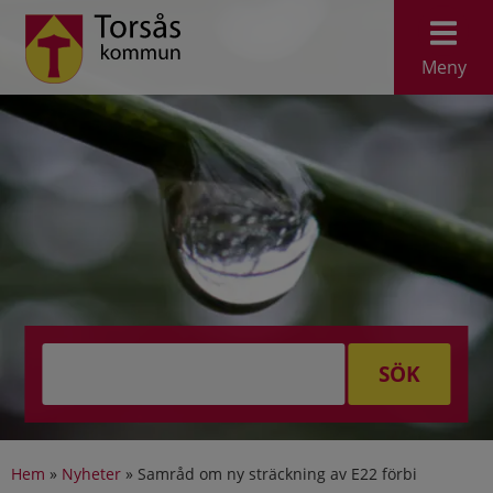
Meny
SÖK
Hem
»
Nyheter
»
Samråd om ny sträckning av E22 förbi