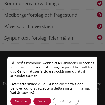
Kommunens förvaltningar
Medborgarförslag och frågestund
Påverka och överklaga
Synpunkter, förslag, felanmälan
På Torsås kommuns webbplatser använder vi cookies
för att webbplatserna ska fungera på ett bra sätt för
dig. Genom att surfa vidare godkänner du att vi
använder cookies.
Torsås kommun
| Besöksadress: Allfargatan 26 | Postadress:
Översätta sidan:
Vill du kunna översätta sidan
behöver du först acceptera detta i
inställningarna
.
Torsås kommun, Box 503, 385 25 Torsås Telefonnummer:
Vad är cookies?
010 – 35 33 100 | Organisationsnummer: 212000-0696 | E-
post:
info@torsas.se
|
Tillgänglighetsredogörelse
Godkänn
Avvisa
Inställningar