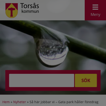
Meny
SÖK
Hem
»
Nyheter
»
Så här jobbar vi – Gata park håller föredrag