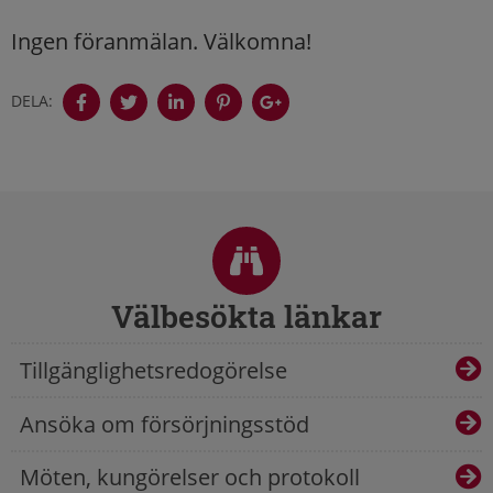
Ingen föranmälan. Välkomna!
DELA:
Sidfot
Välbesökta länkar
Tillgänglighetsredogörelse
Ansöka om försörjningsstöd
Möten, kungörelser och protokoll