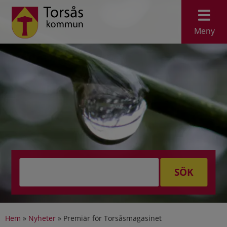
Meny
SÖK
Hem
»
Nyheter
»
Premiär för Torsåsmagasinet