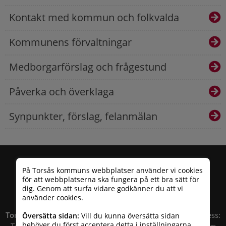
Kontakt med kommun och folkvalda
Kommunens förvaltningar
Medborgarförslag och frågestund
Påverka och överklaga
Synpunkter, förslag, felanmälan
På Torsås kommuns webbplatser använder vi cookies
för att webbplatserna ska fungera på ett bra sätt för
dig. Genom att surfa vidare godkänner du att vi
använder cookies.
Torsås kommun
| Besöksadress: Allfargatan 26 | Postadress:
Översätta sidan:
Vill du kunna översätta sidan
behöver du först acceptera detta i
inställningarna
.