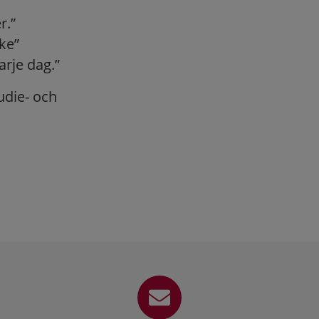
r.”
ke”
arje dag.”
udie- och