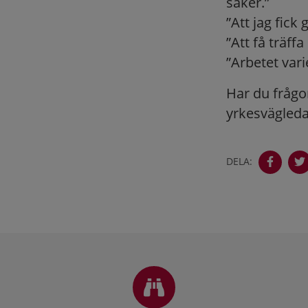
saker.”
”Att jag fick
”Att få träf
”Arbetet vari
Har du frågo
yrkesvägleda
DELA:
Sidfot