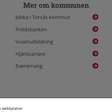
Mer om kommunen
Jobba i Torsås kommun
Fritidsbanken
Vuxenutbildning
Hjärtstartare
Evenemang
s webbplatser