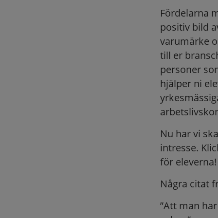
Fördelarna m
positiv bild 
varumärke oc
till er brans
personer som
hjälper ni ele
yrkesmässiga
arbetslivskon
Nu har vi sk
intresse. Kli
för eleverna!
Några citat f
”Att man har 