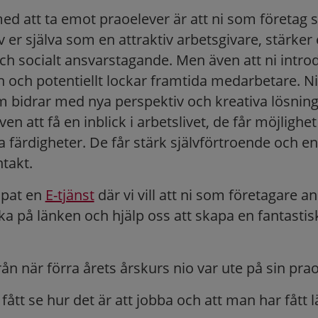
ed att ta emot praoelever är att ni som företag 
av er själva som en attraktiv arbetsgivare, stärker 
h socialt ansvarstagande. Men även att ni intro
ch och potentiellt lockar framtida medarbetare. N
 bidrar med nya perspektiv och kreativa lösning
ven att få en inblick i arbetslivet, de får möjlighet
 färdigheter. De får stärk självförtroende och en
takt.
apat en
E-tjänst
där vi vill att ni som företagare a
cka på länken och hjälp oss att skapa en fantasti
rån när förra årets årskurs nio var ute på sin prao
fått se hur det är att jobba och att man har fått l