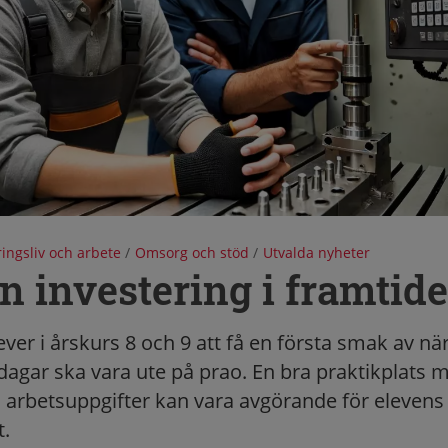
ingsliv och arbete
/
Omsorg och stöd
/
Utvalda nyheter
n investering i framtid
ever i årskurs 8 och 9 att få en första smak av när
dagar ska vara ute på prao. En bra praktikplats 
 arbetsuppgifter kan vara avgörande för elevens 
t.