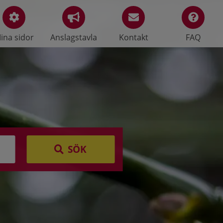
ina sidor
Anslagstavla
Kontakt
FAQ
SÖK