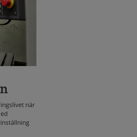
en
ingslivet när
med
inställning