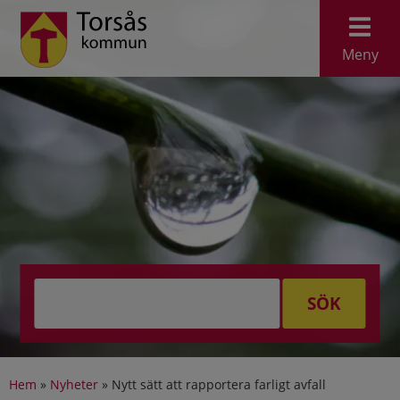
Meny
SÖK
Hem
»
Nyheter
»
Nytt sätt att rapportera farligt avfall