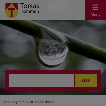
Meny
SÖK
Hem
»
Nyheter
»
Nu röjs riskträd