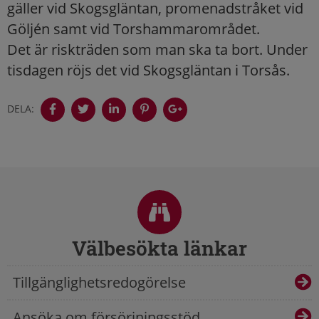
gäller vid Skogsgläntan, promenadstråket vid
Göljén samt vid Torshammarområdet.
Det är riskträden som man ska ta bort. Under
tisdagen röjs det vid Skogsgläntan i Torsås.
DELA:
Sidfot
Välbesökta länkar
Tillgänglighetsredogörelse
Ansöka om försörjningsstöd