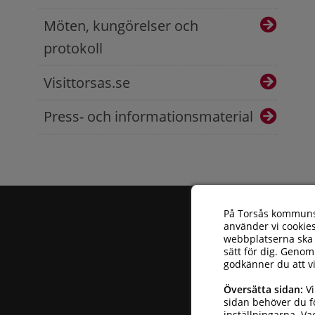
Möten, kungörelser och
protokoll
Visittorsas.se
Press- och informationsmaterial
På Torsås kommun
använder vi cookies
webbplatserna ska 
sätt för dig. Genom
godkänner du att v
Torsås kommun
| 
Översätta sidan:
Vi
Telefonnummer: 
sidan behöver du fö
inställningarna
.
Va