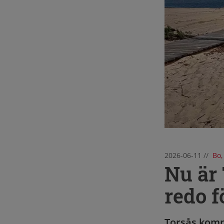
2026-06-11
//
Bo,
Nu är
redo 
Torsås komm