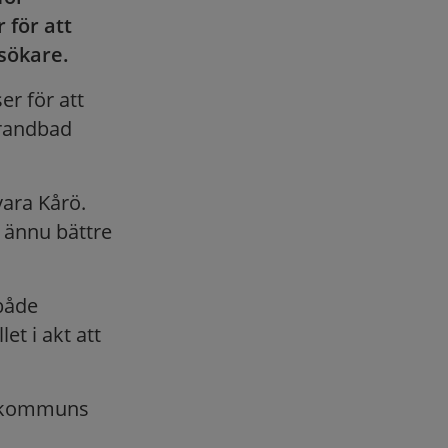
 för att
sökare.
r för att
randbad
vara Kårö.
n ännu bättre
både
et i akt att
s kommuns