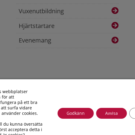
Vuxenutbildning
Hjärtstartare
Evenemang
s webbplatser
 för att
fungera på ett bra
 att surfa vidare
i använder cookies.
Godkänn
Avvisa
Besöksadress: Allfargatan 26 | Postadress: Torsås kommun, Box
ll du kunna översätta
010 – 35 33 100 | Organisationsnummer: 212000-0696 | E-post
rst acceptera detta i
Tillgänglighetsredogörelse
d är cookies?