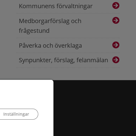
Kommunens förvaltningar
Medborgarförslag och
frågestund
Påverka och överklaga
Synpunkter, förslag, felanmälan
Inställningar
 503, 385 25 Torsås
:
info@torsas.se
|