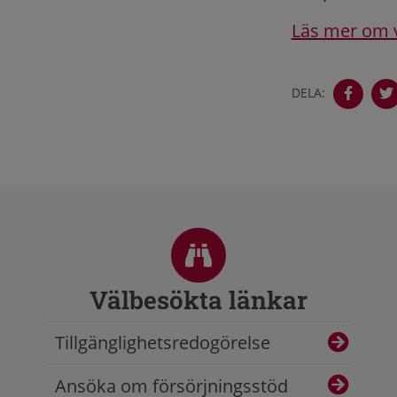
Läs mer om v
DELA:
Sidfot
Välbesökta länkar
Tillgänglighetsredogörelse
Ansöka om försörjningsstöd