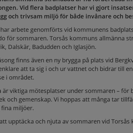
en. Vid flera badplatser har vi gjort insatser
gg och trivsam miljö för både invånare och be
har arbete genomförts vid kommunens badplatse
do för sommaren. Torsås kommuns allmänna st
vik, Dalskär, Badudden och Iglasjön.
säsong finns även en ny brygga på plats vid Bergk
nklare att ta sig i och ur vattnet och bidrar till e
e i området.
 är viktiga mötesplatser under sommaren – för 
ek och gemenskap. Vi hoppas att många tar tillfäll
 fina miljöer.
tt upptäcka och njuta av sommaren vid Torså