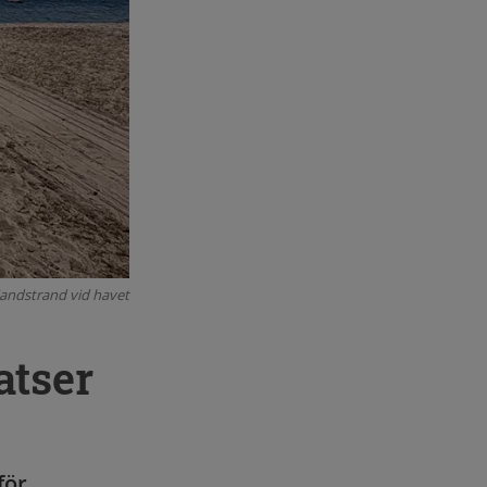
andstrand vid havet
atser
för