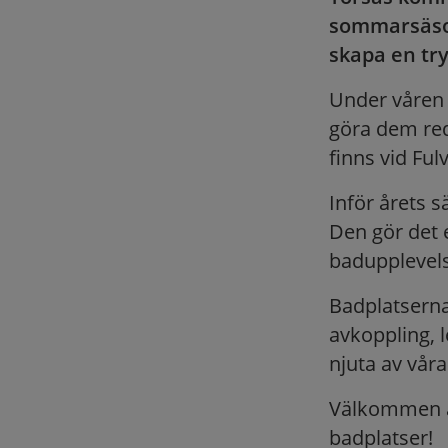
sommarsäsong
skapa en try
Under våren 
göra dem re
finns vid Ful
Inför årets 
Den gör det e
badupplevels
Badplatserna
avkoppling, l
njuta av våra
Välkommen a
badplatser!