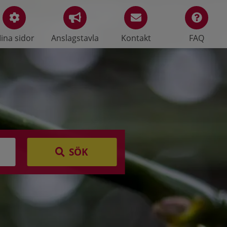
ina sidor
Anslagstavla
Kontakt
FAQ
SÖK