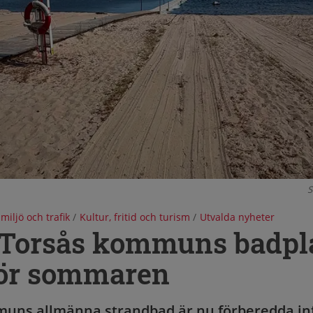
S
 miljö och trafik
/
Kultur, fritid och turism
/
Utvalda nyheter
 Torsås kommuns badpl
för sommaren
uns allmänna strandbad är nu förberedda in