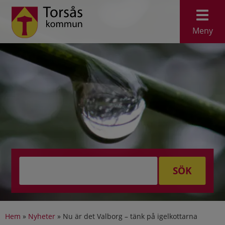
Meny
SÖK
Hem
»
Nyheter
»
Nu är det Valborg – tänk på igelkottarna