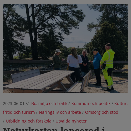
2023-06-01
//
Bo, miljö och trafik
/
Kommun och politik
/
Kultur,
fritid och turism
/
Näringsliv och arbete
/
Omsorg och stöd
/
Utbildning och förskola
/
Utvalda nyheter
Naturkartan lanserad i