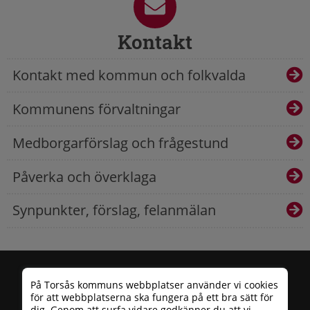
Kontakt
Kontakt med kommun och folkvalda
Kommunens förvaltningar
Medborgarförslag och frågestund
Påverka och överklaga
Synpunkter, förslag, felanmälan
På Torsås kommuns webbplatser använder vi cookies
för att webbplatserna ska fungera på ett bra sätt för
dig. Genom att surfa vidare godkänner du att vi