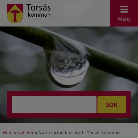
Meny
SÖK
Hem
»
Nyheter
»
Naturkartan lanserad i Torsås kommun