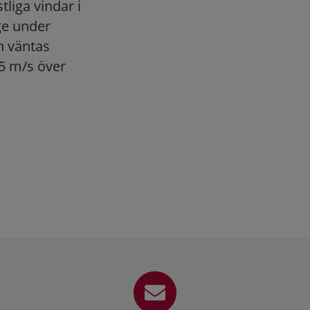
liga vindar i
ge under
n väntas
25 m/s över