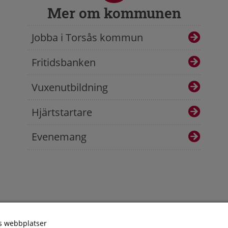
Mer om kommunen
Jobba i Torsås kommun
Fritidsbanken
Vuxenutbildning
Hjärtstartare
Evenemang
s webbplatser