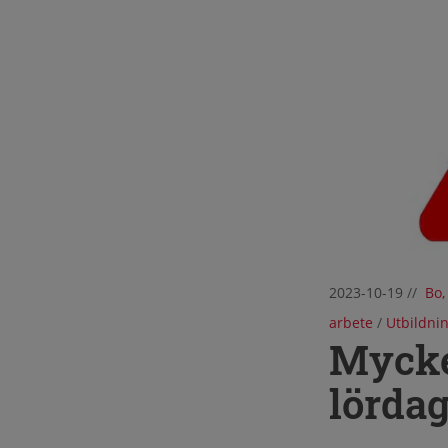
2023-10-19
//
Bo,
arbete
/
Utbildnin
Mycket
lörda