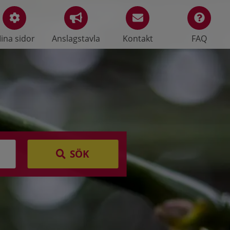
ina sidor
Anslagstavla
Kontakt
FAQ
SÖK