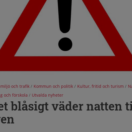
 miljö och trafik
/
Kommun och politik
/
Kultur, fritid och turism
/
Nä
g och förskola
/
Utvalda nyheter
 blåsigt väder natten ti
gen