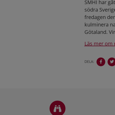
SMHI har gått
södra Sverig
fredagen den
kulminera na
Götaland. Vi
Läs mer om 
DELA:
Sidfot