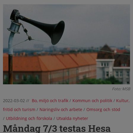
Foto: MSB
2022-03-02
//
Bo, miljö och trafik
/
Kommun och politik
/
Kultur,
fritid och turism
/
Näringsliv och arbete
/
Omsorg och stöd
/
Utbildning och förskola
/
Utvalda nyheter
Måndag 7/3 testas Hesa