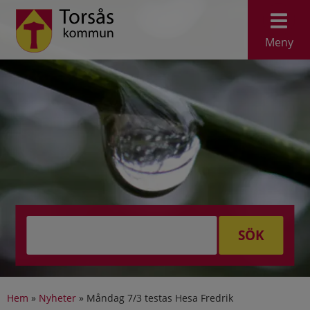
Meny
SÖK
Hem
»
Nyheter
»
Måndag 7/3 testas Hesa Fredrik