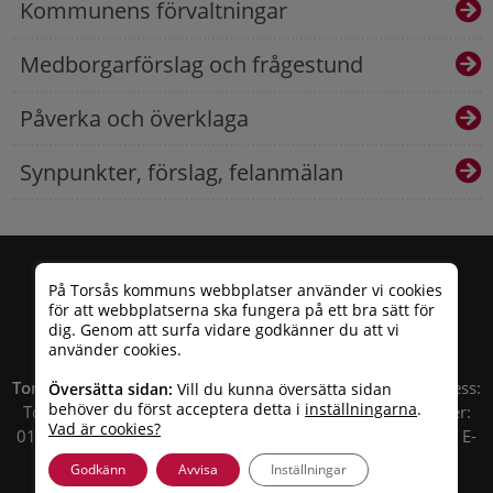
Kommunens förvaltningar
Medborgarförslag och frågestund
Påverka och överklaga
Synpunkter, förslag, felanmälan
På Torsås kommuns webbplatser använder vi cookies
för att webbplatserna ska fungera på ett bra sätt för
dig. Genom att surfa vidare godkänner du att vi
använder cookies.
Torsås kommun
| Besöksadress: Allfargatan 26 | Postadress:
Översätta sidan:
Vill du kunna översätta sidan
behöver du först acceptera detta i
inställningarna
.
Torsås kommun, Box 503, 385 25 Torsås Telefonnummer:
Vad är cookies?
010 – 35 33 100 | Organisationsnummer: 212000-0696 | E-
post:
info@torsas.se
|
Tillgänglighetsredogörelse
Godkänn
Avvisa
Inställningar