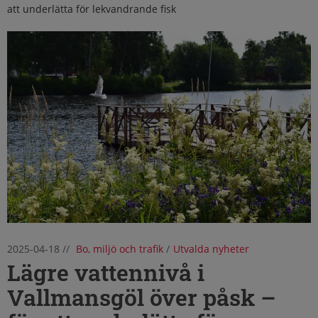
att underlätta för lekvandrande fisk
2025-04-18
//
Bo, miljö och trafik
/
Utvalda nyheter
Lägre vattennivå i
Vallmansgöl över påsk –