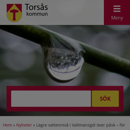
Meny
SÖK
Hem
»
Nyheter
»
Lägre vattennivå i Vallmansgöl över påsk – för