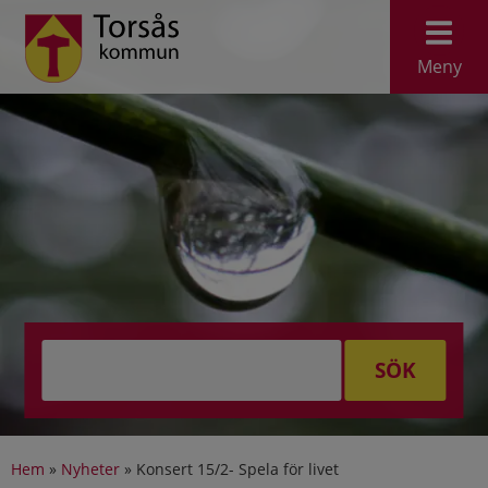
Meny
SÖK
Hem
»
Nyheter
»
Konsert 15/2- Spela för livet