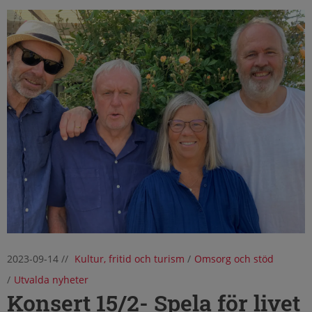
2023-09-14
//
Kultur, fritid och turism
/
Omsorg och stöd
/
Utvalda nyheter
Konsert 15/2- Spela för livet