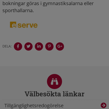
bokningar göras i gymnastiksalarna eller
sporthallarna.
DELA:
Sidfot
Välbesökta länkar
Tillgänglighetsredogörelse