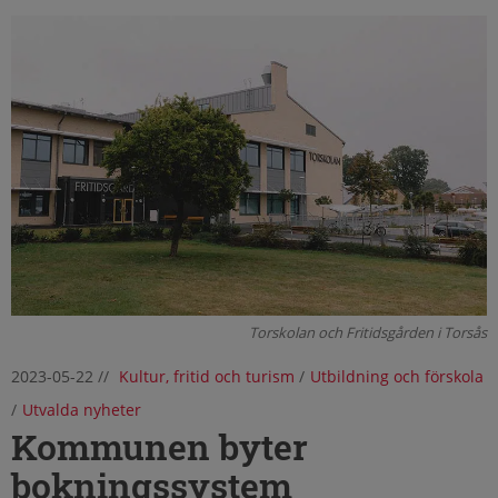
Torskolan och Fritidsgården i Torsås
2023-05-22
//
Kultur, fritid och turism
/
Utbildning och förskola
/
Utvalda nyheter
Kommunen byter
bokningssystem