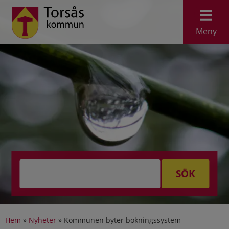
Meny
SÖK
Hem
»
Nyheter
»
Kommunen byter bokningssystem