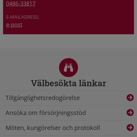
0486-33817
e-post
Sidfot
Välbesökta länkar
Tillgänglighetsredogörelse
Ansöka om försörjningsstöd
Möten, kungörelser och protokoll