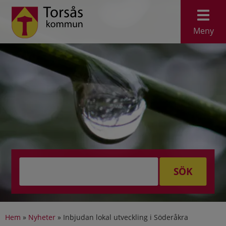
Meny
SÖK
Hem
»
Nyheter
»
Inbjudan lokal utveckling i Söderåkra