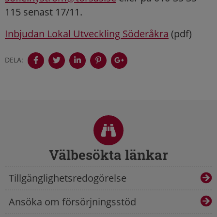
115 senast 17/11.
Inbjudan Lokal Utveckling Söderåkra
(pdf)
DELA:
Sidfot
Välbesökta länkar
Tillgänglighetsredogörelse
Ansöka om försörjningsstöd