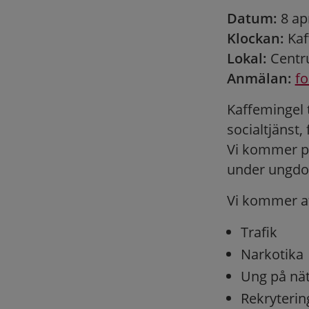
Datum:
8 apr
Klockan:
Kaf
Lokal:
Centr
Anmälan:
fo
Kaffemingel 
socialtjänst,
Vi kommer pr
under ungdo
Vi kommer a
Trafik
Narkotika
Ung på nät
Rekrytering