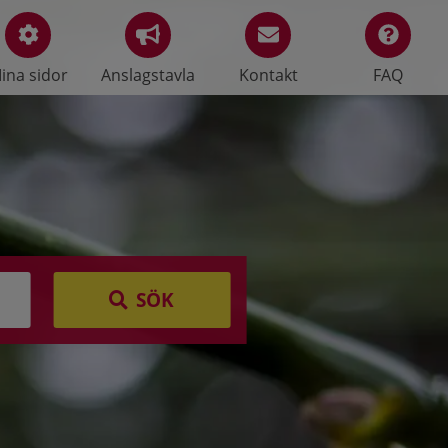
ina sidor
Anslagstavla
Kontakt
FAQ
SÖK