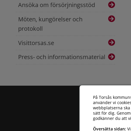
Ansöka om försörjningsstöd
Möten, kungörelser och
protokoll
Visittorsas.se
Press- och informationsmaterial
På Torsås kommun
använder vi cookies
webbplatserna ska 
sätt för dig. Genom
godkänner du att v
Torsås kommun
| 
Översätta sidan:
Vi