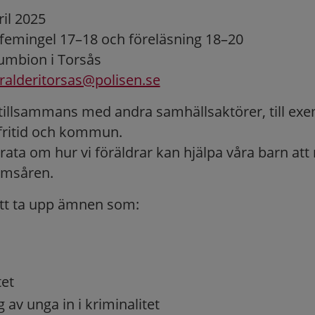
il 2025
femingel 17–18 och föreläsning 18–20
umbion i Torsås
ralderitorsas@polisen.se
tillsammans med andra samhällsaktörer, till exe
 fritid och kommun.
ata om hur vi föräldrar kan hjälpa våra barn att 
msåren.
tt ta upp ämnen som:
et
 av unga in i kriminalitet