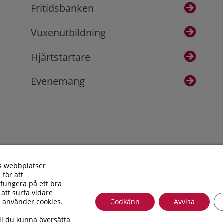
Fritidsbanken
Vuxenutbildning
Hjärtstartare
Evenemang
s webbplatser
 för att
fungera på ett bra
 att surfa vidare
i använder cookies.
Godkänn
Avvisa
Besöksadress: Allfargatan 26 | Postadress: Torsås kommun, Box
ll du kunna översätta