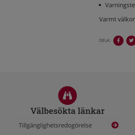
Varningst
Varmt välko
DELA:
Sidfot
Välbesökta länkar
Tillgänglighetsredogörelse