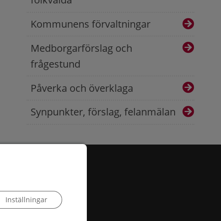
Kommunens förvaltningar
Medborgarförslag och
frågestund
Påverka och överklaga
Synpunkter, förslag, felanmälan
Inställningar
 503, 385 25 Torsås