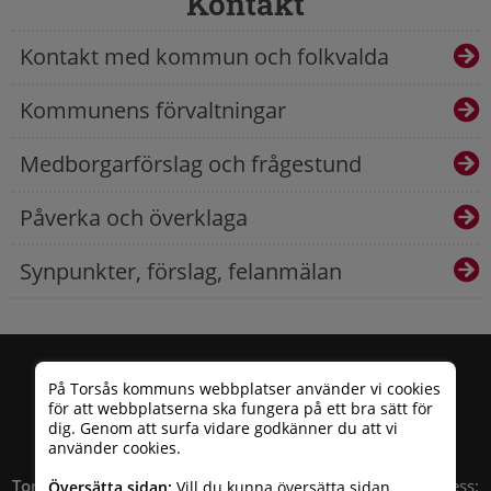
Kontakt
Kontakt med kommun och folkvalda
Kommunens förvaltningar
Medborgarförslag och frågestund
Påverka och överklaga
Synpunkter, förslag, felanmälan
På Torsås kommuns webbplatser använder vi cookies
för att webbplatserna ska fungera på ett bra sätt för
dig. Genom att surfa vidare godkänner du att vi
använder cookies.
Torsås kommun
| Besöksadress: Allfargatan 26 | Postadress:
Översätta sidan:
Vill du kunna översätta sidan