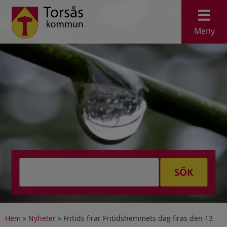
Meny
SÖK
Hem
»
Nyheter
»
Fritids firar Fritidshemmets dag firas den 13