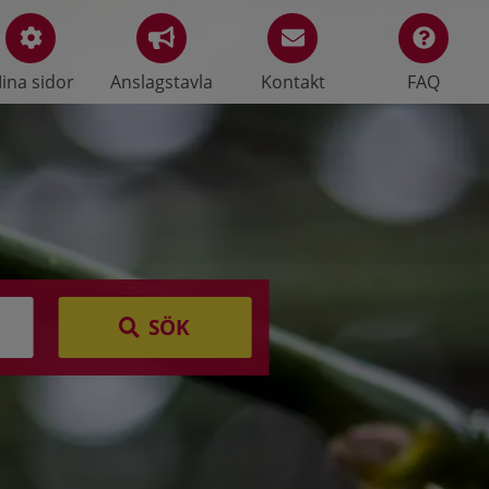
ina sidor
Anslagstavla
Kontakt
FAQ
SÖK