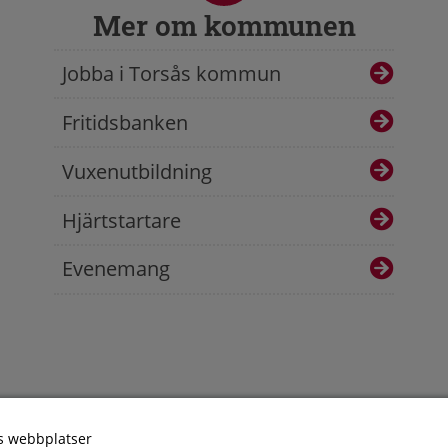
Mer om kommunen
Jobba i Torsås kommun
Fritidsbanken
Vuxenutbildning
Hjärtstartare
Evenemang
s webbplatser