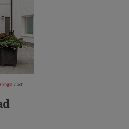
ringsliv och
ad