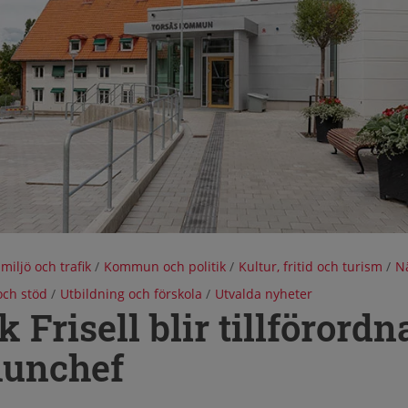
 miljö och trafik
/
Kommun och politik
/
Kultur, fritid och turism
/
Nä
ch stöd
/
Utbildning och förskola
/
Utvalda nyheter
k Frisell blir tillförordn
unchef