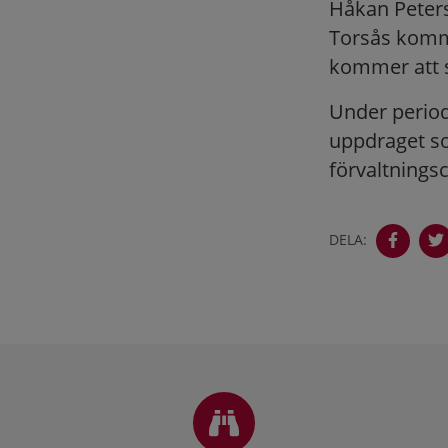
Håkan Peters
Torsås komm
kommer att s
Under periode
uppdraget so
förvaltningsc
DELA:
Sidfot