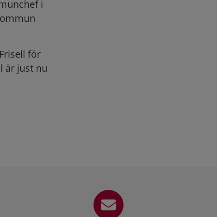
mmunchef i
 kommun
risell för
är just nu