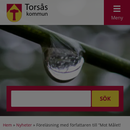
Meny
SÖK
Hem
»
Nyheter
»
Föreläsning med författaren till ”Mot Målet!