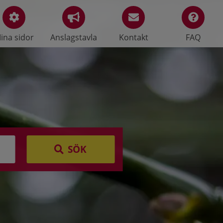
ina sidor
Anslagstavla
Kontakt
FAQ
SÖK