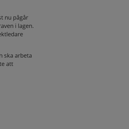
ust nu pågår
aven i lagen.
ektledare
n ska arbeta
e att