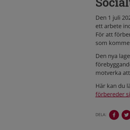
Social
Den 1 juli 20
ett arbete i
För att förb
som kommer l
Den nya lage
förebyggande
motverka att
Här kan du 
förbereder si
DELA: