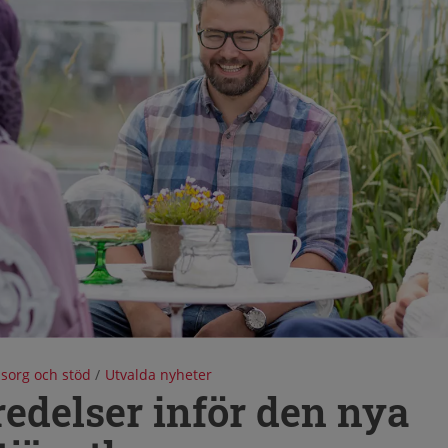
sorg och stöd
/
Utvalda nyheter
edelser inför den nya