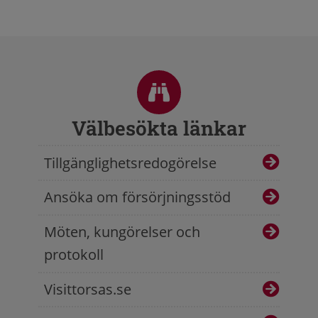
Sidfot
Välbesökta länkar
Tillgänglighetsredogörelse
Ansöka om försörjningsstöd
Möten, kungörelser och
protokoll
Visittorsas.se