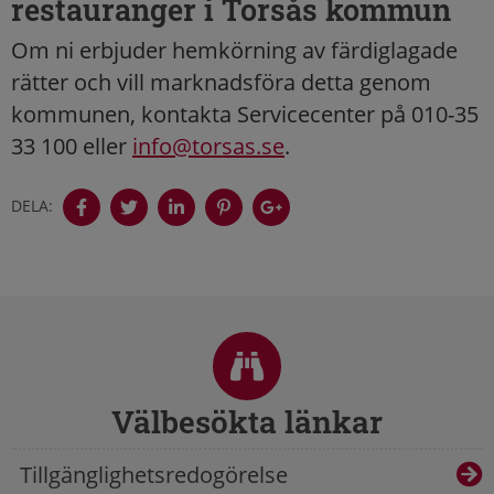
restauranger i Torsås kommun
Om ni erbjuder hemkörning av färdiglagade
rätter och vill marknadsföra detta genom
kommunen, kontakta Servicecenter på 010-35
33 100 eller
info@torsas.se
.
DELA:
Sidfot
Välbesökta länkar
Tillgänglighetsredogörelse