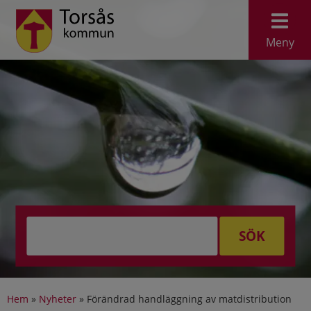
Meny
SÖK
Hem
»
Nyheter
»
Förändrad handläggning av matdistribution