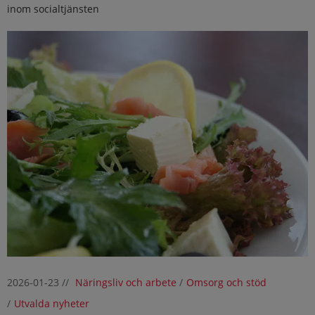
inom socialtjänsten
2026-01-23
//
Näringsliv och arbete
/
Omsorg och stöd
/
Utvalda nyheter