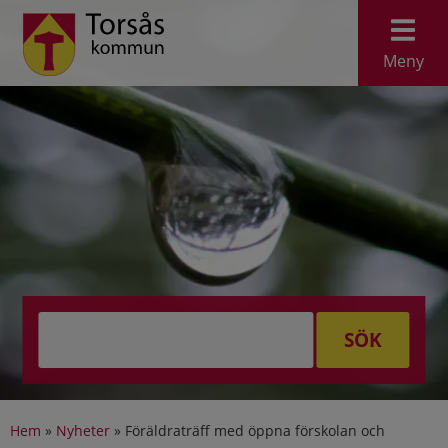
Meny
SÖK
Hem
»
Nyheter
»
Föräldraträff med öppna förskolan och