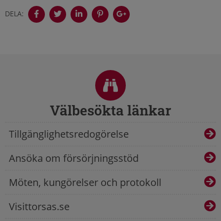
DELA:
Sidfot
Välbesökta länkar
Tillgänglighetsredogörelse
Ansöka om försörjningsstöd
Möten, kungörelser och protokoll
Visittorsas.se