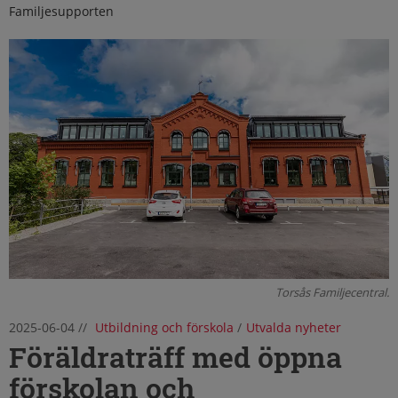
Familjesupporten
Torsås Familjecentral.
2025-06-04
//
Utbildning och förskola
/
Utvalda nyheter
Föräldraträff med öppna
förskolan och