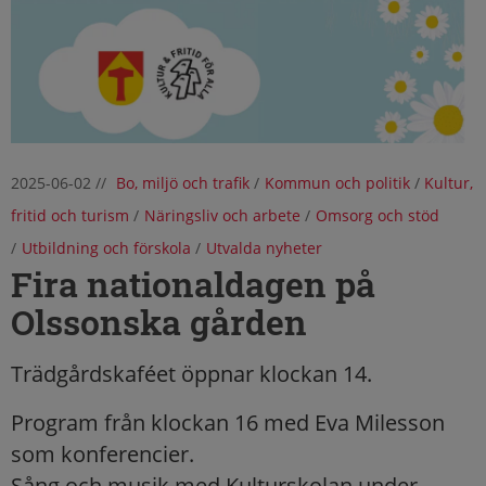
2025-06-02
//
Bo, miljö och trafik
/
Kommun och politik
/
Kultur,
fritid och turism
/
Näringsliv och arbete
/
Omsorg och stöd
/
Utbildning och förskola
/
Utvalda nyheter
Fira nationaldagen på
Olssonska gården
Trädgårdskaféet öppnar klockan 14.
Program från klockan 16 med Eva Milesson
som konferencier.
Sång och musik med Kulturskolan under