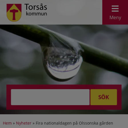
Meny
SÖK
Hem
»
Nyheter
»
Fira nationaldagen på Olssonska gården