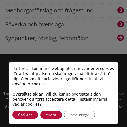
Medborgarförslag och frågestund
Påverka och överklaga
Synpunkter, förslag, felanmälan
På Torsås kommuns webbplatser använder vi cookies
för att webbplatserna ska fungera på ett bra sätt för
dig. Genom att surfa vidare godkänner du att vi
använder cookies.
Torsås kommun
| Besöksadress: Allfargatan 26 | Postadress:
Översätta sidan:
Vill du kunna översätta sidan
behöver du först acceptera detta i
inställningarna
.
Torsås kommun, Box 503, 385 25 Torsås Telefonnummer:
Vad är cookies?
010 – 35 33 100 | Organisationsnummer: 212000-0696 | E-
post:
info@torsas.se
|
Tillgänglighetsredogörelse
Godkänn
Avvisa
Inställningar