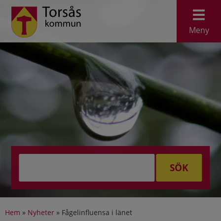
Meny
SÖK
Hem
»
Nyheter
»
Fågelinfluensa i länet