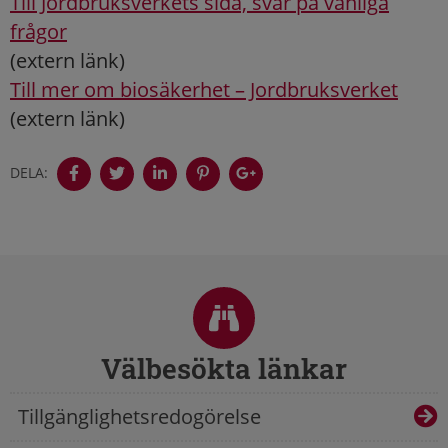
Till Jordbruksverkets sida, svar på vanliga
frågor
(extern länk)
Till mer om biosäkerhet – Jordbruksverket
(extern länk)
DELA:
Sidfot
Välbesökta länkar
Tillgänglighetsredogörelse