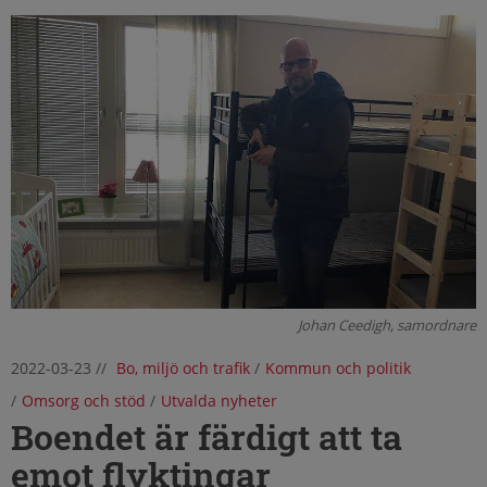
Johan Ceedigh, samordnare
2022-03-23
//
Bo, miljö och trafik
/
Kommun och politik
/
Omsorg och stöd
/
Utvalda nyheter
Boendet är färdigt att ta
emot flyktingar