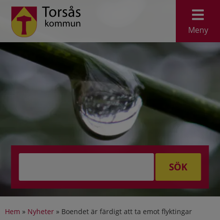
Meny
SÖK
Hem
»
Nyheter
»
Boendet är färdigt att ta emot flyktingar