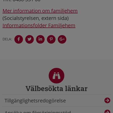
Mer information om familjehem
(Socialstyrelsen, extern sida)
Informationsfolder Familjehem
DELA:
Sidfot
Välbesökta länkar
Tillgänglighetsredogörelse
Ansöka om försörjningsstöd