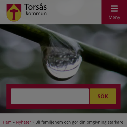
Meny
SÖK
Hem
»
Nyheter
»
Bli familjehem och gör din omgivning starkare