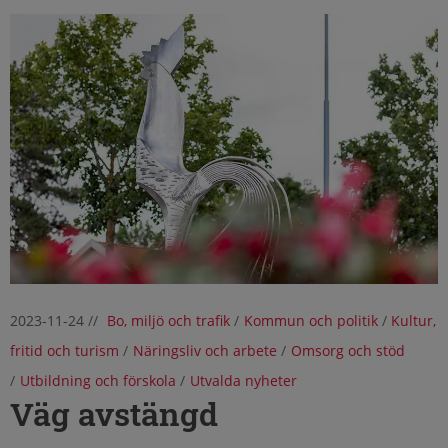
2023-11-24
//
Bo, miljö och trafik
/
Kommun och politik
/
Kultur,
fritid och turism
/
Näringsliv och arbete
/
Omsorg och stöd
/
Utbildning och förskola
/
Utvalda nyheter
Väg avstängd