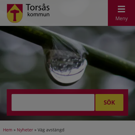
Meny
SÖK
Hem
»
Nyheter
»
Väg avstängd