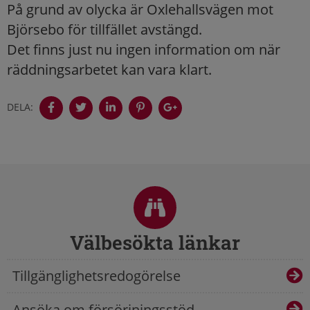
På grund av olycka är Oxlehallsvägen mot
Björsebo för tillfället avstängd.
Det finns just nu ingen information om när
räddningsarbetet kan vara klart.
DELA:
Sidfot
Välbesökta länkar
Tillgänglighetsredogörelse
Ansöka om försörjningsstöd