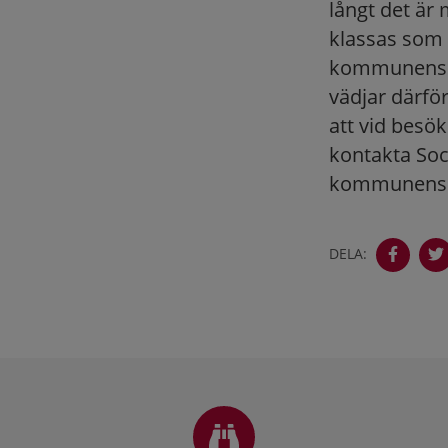
långt det är 
klassas som 
kommunens bo
vädjar därför
att vid besö
kontakta Soc
kommunens s
DELA:
Sidfot