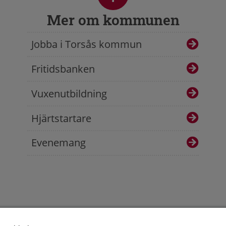
Mer om kommunen
Jobba i Torsås kommun
Fritidsbanken
Vuxenutbildning
Hjärtstartare
Evenemang