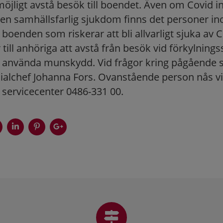
möjligt avstå besök till boendet. Även om Covid i
en samhällsfarlig sjukdom finns det personer i
enden som riskerar att bli allvarligt sjuka av Co
 till anhöriga att avstå från besök vid förkylni
k använda munskydd. Vid frågor kring pågående s
ialchef Johanna Fors. Ovanstående person nås v
ervicecenter 0486-331 00.