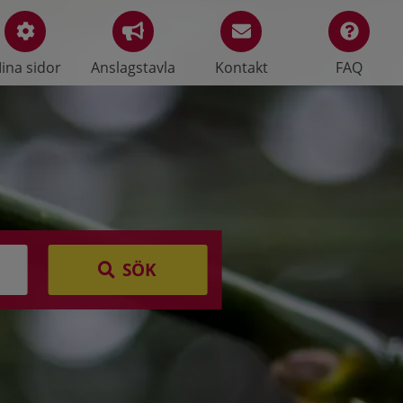
ina sidor
Anslagstavla
Kontakt
FAQ
SÖK