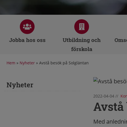
Jobba hos oss
Utbildning och
Omso
förskola
Hem
»
Nyheter
»
Avstå besök på Solgläntan
Nyheter
2022-04-04
//
Kom
Avstå
Med anledning