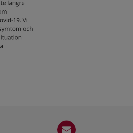
nte längre
nom
vid-19. Vi
ngssymtom och
ituation
ia