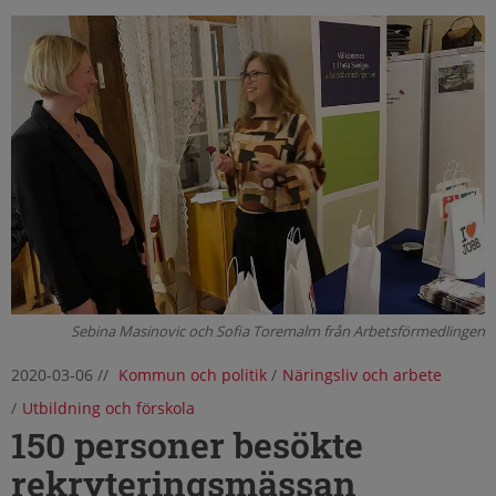
Sebina Masinovic och Sofia Toremalm från Arbetsförmedlingen
2020-03-06
//
Kommun och politik
/
Näringsliv och arbete
/
Utbildning och förskola
150 personer besökte
rekryteringsmässan