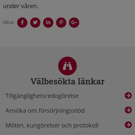
under våren.
DELA:
Sidfot
Välbesökta länkar
Tillgänglighetsredogörelse
Ansöka om försörjningsstöd
Möten, kungörelser och protokoll