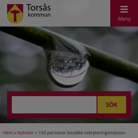
Meny
SÖK
Hem
»
Nyheter
»
150 personer besökte rekryteringsmässan